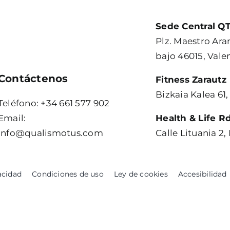
Sede Central QT
Plz. Maestro Ara
bajo 46015, Vale
Contáctenos
Fitness Zarautz
Bizkaia Kalea 61,
Teléfono: +34 661 577 902
Email:
Health & Life R
info@qualismotus.com
Calle Lituania 2
acidad
Condiciones de uso
Ley de cookies
Accesibilidad