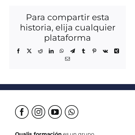
Para compartir esta
historia, elija cualquier
plataforma
Facebook
X
Reddit
LinkedIn
WhatsApp
Telegram
Tumblr
Pinterest
Vk
Xing
Correo
electrónico
Qualis formación
es un grupo